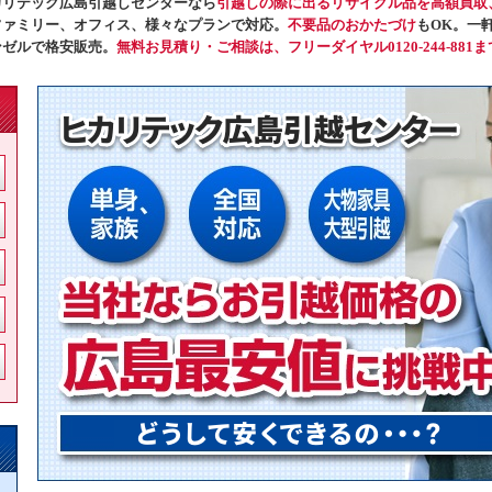
カリテック広島引越しセンターなら
引越しの際に出るリサイクル品を高額
買取
ファミリー、オフィス、様々なプランで対応。
不要品のおかたづけ
もOK。一
ンゼルで格安販売。
無料お見積り・ご相談は、フリーダイヤル0120-244-881ま