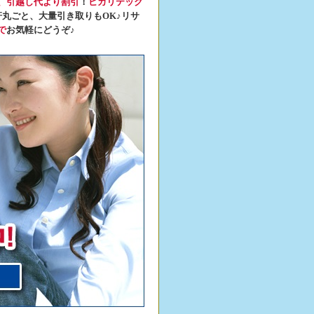
、引越し代より割引
！
ヒカリテック
軒丸ごと、大量引き取りもOK♪リサ
で
お気軽にどうぞ♪