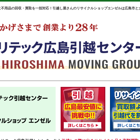
に不用品の回収・買取を一括対応！引越し屋さんのリサイクルショップエンゼルは広島市と